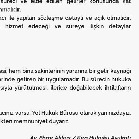
süreci ve elde edilen gelirler konusunda kat 
nmalıdır.
acı ile yapılan sözleşme detaylı ve açık olmalıdır. 
 hizmet edeceği ve süreye ilişkin detaylar 
si, hem bina sakinlerinin yararına bir gelir kaynağı 
inde getiren bir uygulamadır. Bu sürecin hukuka 
ıyla yürütülmesi, ileride doğabilecek ihtilafların 
ınız varsa, Yol Hukuk Bürosu olarak yanınızdayız. 
ekten memnuniyet duyarız.
Av. Ebrar Akkuş / Kira Hukuku Avukatı