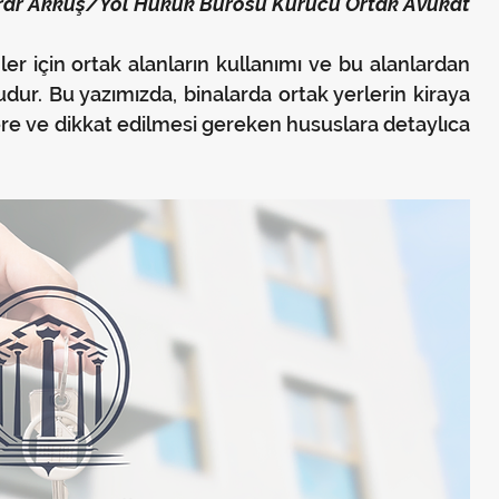
brar Akkuş/Yol Hukuk Bürosu Kurucu Ortak Avukat
r için ortak alanların kullanımı ve bu alanlardan 
dur. Bu yazımızda, binalarda ortak yerlerin kiraya 
ere ve dikkat edilmesi gereken hususlara detaylıca 