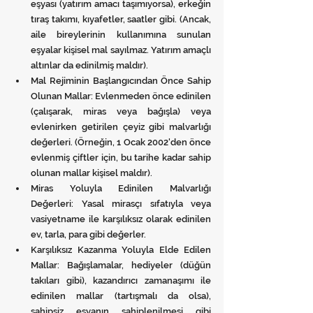
eşyası (yatırım amacı taşımıyorsa), erkeğin 
tıraş takımı, kıyafetler, saatler gibi. (Ancak, 
aile bireylerinin kullanımına sunulan 
eşyalar kişisel mal sayılmaz. Yatırım amaçlı 
altınlar da edinilmiş maldır).
Mal Rejiminin Başlangıcından Önce Sahip 
Olunan Mallar: Evlenmeden önce edinilen 
(çalışarak, miras veya bağışla) veya 
evlenirken getirilen çeyiz gibi malvarlığı 
değerleri. (Örneğin, 1 Ocak 2002'den önce 
evlenmiş çiftler için, bu tarihe kadar sahip 
olunan mallar kişisel maldır).
Miras Yoluyla Edinilen Malvarlığı 
Değerleri: Yasal mirasçı sıfatıyla veya 
vasiyetname ile karşılıksız olarak edinilen 
ev, tarla, para gibi değerler.
Karşılıksız Kazanma Yoluyla Elde Edilen 
Mallar: Bağışlamalar, hediyeler (düğün 
takıları gibi), kazandırıcı zamanaşımı ile 
edinilen mallar (tartışmalı da olsa), 
sahipsiz eşyanın sahiplenilmesi gibi 