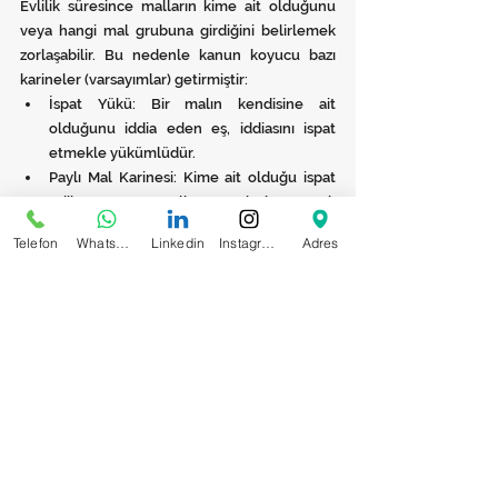
Evlilik süresince malların kime ait olduğunu 
veya hangi mal grubuna girdiğini belirlemek 
zorlaşabilir. Bu nedenle kanun koyucu bazı 
karineler (varsayımlar) getirmiştir:
İspat Yükü: Bir malın kendisine ait 
olduğunu iddia eden eş, iddiasını ispat 
etmekle yükümlüdür.
Paylı Mal Karinesi: Kime ait olduğu ispat 
edilemeyen mallar, eşlerin paylı 
mülkiyetinde sayılır.
Telefon
WhatsApp
Linkedin
Instagram
Adres
Edinilmiş Mal Karinesi: Hangi mal grubuna 
girdiği tartışmalı olan bir mal, aksi ispat 
edilene kadar edinilmiş mal sayılır.
Edinilmiş Mallara İlişkin Borç Karinesi: 
Hangi mal grubuna ait olduğu 
anlaşılamayan borç, edinilmiş mallara 
ilişkin sayılır.
SONUÇ