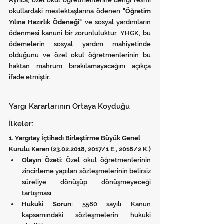
Ayrıca, özel okul öğretmenlerine dengi resmi 
okullardaki meslektaşlarına ödenen 
"Öğretim 
Yılına Hazırlık Ödeneği"
 ve sosyal yardımların 
ödenmesi kanuni bir zorunluluktur. YHGK, bu 
ödemelerin sosyal yardım mahiyetinde 
olduğunu ve özel okul öğretmenlerinin bu 
haktan mahrum bırakılamayacağını açıkça 
ifade etmiştir.
Yargı Kararlarının Ortaya Koyduğu 
İlkeler:
1. Yargıtay İçtihadı Birleştirme Büyük Genel 
Kurulu Kararı (23.02.2018, 2017/1 E., 2018/2 K.)
Olayın Özeti:
 Özel okul öğretmenlerinin 
zincirleme yapılan sözleşmelerinin belirsiz 
süreliye dönüşüp dönüşmeyeceği 
tartışması.
Hukuki Sorun:
 5580 sayılı Kanun 
kapsamındaki sözleşmelerin hukuki 