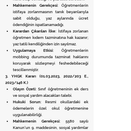
Mahkemenin Gerekçesi:
 Öğretmenlerin 
istifaya zorlanmasının tanık beyanlarıyla 
sabit olduğu, yaz aylarında ücret 
ödendiğinin ispatlanamadığı.
Karardan Çıkarılan İlke:
 İstifaya zorlanan 
öğretmen kıdem tazminatına hak kazanır; 
yaz tatili kendiliğinden izin sayılmaz.
Uygulamaya Etkisi:
 Öğretmenlerin 
mobbing durumunda tazminat haklarını 
koruyarak sözleşmeyi feshedebileceği 
tescillenmiştir.
3. YHGK Kararı (01.03.2023, 2022/203 E., 
2023/146 K.)
Olayın Özeti:
 Sınıf öğretmeninin ek ders 
ve sosyal yardım alacakları talebi.
Hukuki Sorun:
 Resmi okullardaki ek 
ödemelerin özel okul öğretmenine 
uygulanabilirliği.
Mahkemenin Gerekçesi:
 5580 sayılı 
Kanun'un 9. maddesinin, sosyal yardımlar 