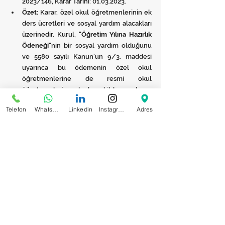
2023/146, Karar Tarihi: 01.03.2023.
Özet:
 Karar, özel okul öğretmenlerinin ek 
ders ücretleri ve sosyal yardım alacakları 
üzerinedir. Kurul, 
"Öğretim Yılına Hazırlık 
Ödeneği"
nin bir sosyal yardım olduğunu 
ve 5580 sayılı Kanun'un 9/3. maddesi 
uyarınca bu ödemenin özel okul 
öğretmenlerine de resmi okul 
öğretmenlerine denk şekilde yapılması 
gerektiğini kabul etmiştir. Ancak, resmi 
Telefon
WhatsApp
Linkedin
Instagram
Adres
okul öğretmenlerine maaşın eki olarak 
verilen hazırlık/planlama ek ders ücreti 
gibi ödemelerin (2006/11350 sayılı BKK 
uyarınca) sosyal yardım niteliğinde 
olmadığına ve özel okul öğretmenlerince 
talep edilemeyeceğine hükmetmiştir.
3. Yargıtay Hukuk Genel Kurulu Kararı (2015)
Künye:
 Esas No: 2013/22-1943, Karar No: 
2015/1131, Karar Tarihi: 01.04.2015.
Özet:
 Belirli süreli iş sözleşmesi ile çalışan 
öğretmenin kıdem tazminatı hakkına 