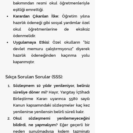
bakımından resmi okul öğretmenleriyle 
eşitliği emrettiği.
Karardan Çıkarılan İlke:
 Öğretim yılına 
hazırlık ödeneği gibi sosyal yardımlar özel 
okul öğretmenlerine de eksiksiz 
ödenmelidir.
Uygulamaya Etkisi:
 Özel okulların "biz 
devlet memuru çalıştırmıyoruz" diyerek 
hazırlık ödeneğinden kaçınma yolu 
kapanmıştır.
Sıkça Sorulan Sorular (SSS):
Sözleşmem 10 yıldır yenileniyor, belirsiz 
süreliye döner mi?
 Hayır, Yargıtay İçtihadı 
Birleştirme Kararı uyarınca 5580 sayılı 
Kanun kapsamındaki sözleşmeler kaç kez 
yenilenirse yenilensin belirli süreli kalır.
Okul sözleşmemi yenilemeyeceğini 
bildirdi, ne yapmalıyım?
 Eğer geçerli bir 
neden sunulmadıysa kıdem tazminatı 