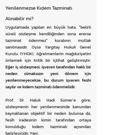
Yenilenmezse Kıdem Tazminatı 
Alınabilir mi?
Uygulamada yapılan en büyük hata, "belirli 
süreli sözleşme kendiliğinden sona ererse 
tazminat ödenmez" kuralının mutlak 
sanılmasıdır. Oysa Yargıtay Hukuk Genel 
Kurulu (YHGK), öğretmenlerin mağduriyetini 
önlemek için kritik bir içtihat geliştirmiştir: 
Eğer iş sözleşmesi, işveren tarafından haklı bir 
neden olmaksızın yeni dönem için 
yenilenmeyecekse, bu durum işveren feshi 
sayılır ve kıdem tazminatı ödenmelidir
.
Prof. Dr. Haluk Hadi Sümer’e göre, 
sözleşmenin her yenilenmesinde kanundan 
kaynaklanan objektif bir neden bulunsa da, 
fesih iradesinin kimin tarafından ortaya 
konulduğu kıdem tazminatı açısından 
belirleyicidir. Yani;