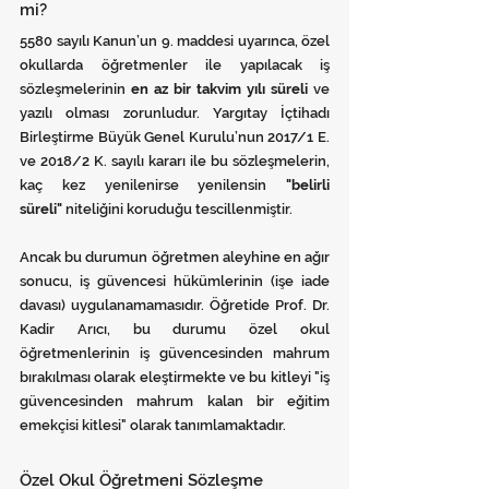
mi?
5580 sayılı Kanun’un 9. maddesi uyarınca, özel 
okullarda öğretmenler ile yapılacak iş 
sözleşmelerinin 
en az bir takvim yılı süreli
 ve 
yazılı olması zorunludur. Yargıtay İçtihadı 
Birleştirme Büyük Genel Kurulu’nun 2017/1 E. 
ve 2018/2 K. sayılı kararı ile bu sözleşmelerin, 
kaç kez yenilenirse yenilensin 
"belirli 
süreli"
 niteliğini koruduğu tescillenmiştir.
Ancak bu durumun öğretmen aleyhine en ağır 
sonucu, iş güvencesi hükümlerinin (işe iade 
davası) uygulanamamasıdır. Öğretide Prof. Dr. 
Kadir Arıcı, bu durumu özel okul 
öğretmenlerinin iş güvencesinden mahrum 
bırakılması olarak eleştirmekte ve bu kitleyi "iş 
güvencesinden mahrum kalan bir eğitim 
emekçisi kitlesi" olarak tanımlamaktadır.
Özel Okul Öğretmeni Sözleşme 