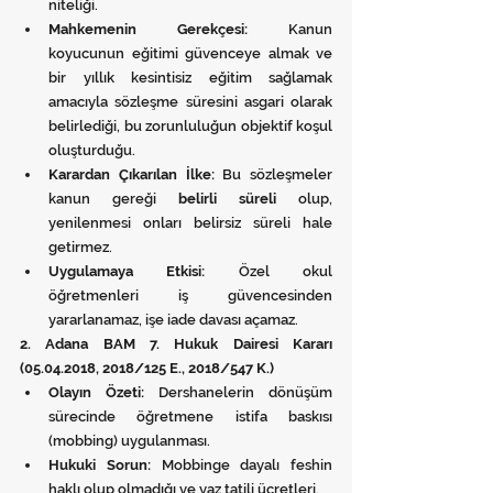
niteliği.
Mahkemenin Gerekçesi:
 Kanun 
koyucunun eğitimi güvenceye almak ve 
bir yıllık kesintisiz eğitim sağlamak 
amacıyla sözleşme süresini asgari olarak 
belirlediği, bu zorunluluğun objektif koşul 
oluşturduğu.
Karardan Çıkarılan İlke:
 Bu sözleşmeler 
kanun gereği 
belirli süreli
 olup, 
yenilenmesi onları belirsiz süreli hale 
getirmez.
Uygulamaya Etkisi:
 Özel okul 
öğretmenleri iş güvencesinden 
yararlanamaz, işe iade davası açamaz.
2. Adana BAM 7. Hukuk Dairesi Kararı 
(05.04.2018, 2018/125 E., 2018/547 K.)
Olayın Özeti:
 Dershanelerin dönüşüm 
sürecinde öğretmene istifa baskısı 
(mobbing) uygulanması.
Hukuki Sorun:
 Mobbinge dayalı feshin 
haklı olup olmadığı ve yaz tatili ücretleri.